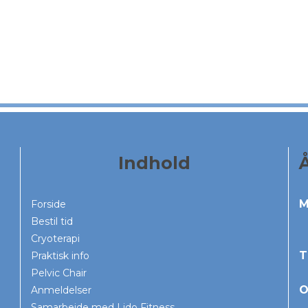
Indhold
M
Forside
Bestil tid
Cryoterapi
T
Praktisk info
Pelvic Chair
O
Anmeldelser
Samarbejde med Lido Fitness