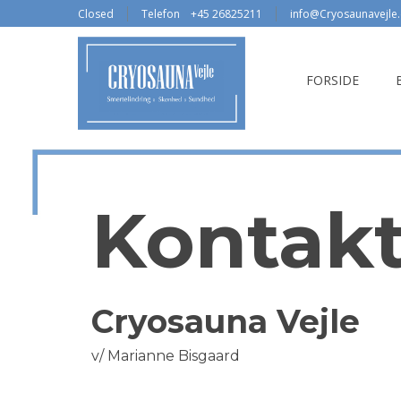
Closed
Telefon
+45 26825211
info@Cryosaunavejle
FORSIDE
Kontak
Cryosauna Vejle
v/ Marianne Bisgaard