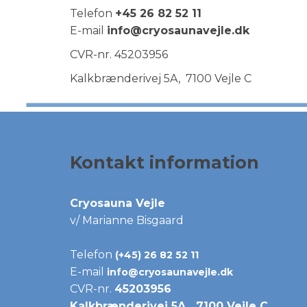
Telefon
+45 26 82 52 11
E-mail
info@cryosaunavejle.dk
CVR-nr. 45203956
Kalkbrænderivej 5A, 7100 Vejle C
Kontakt information
Cryosauna Vejle
v/ Marianne Bisgaard
Telefon
(+45) 26 82 52 11
E-mail
info@cryosaunavejle.dk
CVR-nr.
45203956
Kalkbrænderivej 5A, 7100 Vejle C