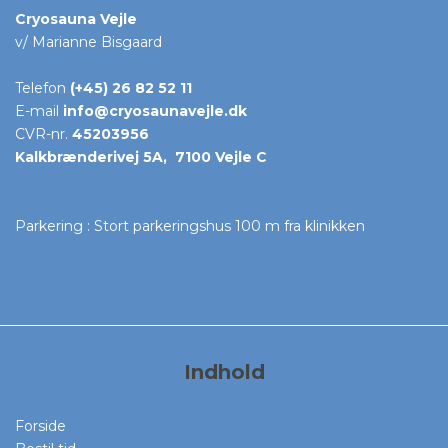
Cryosauna Vejle
v/ Marianne Bisgaard
Telefon
(+45) 26 82 52 11
E-mail
info@cryosaunavejle.dk
CVR-nr.
45203956
Kalkbrænderivej 5A, 7100 Vejle C
Parkering : Stort parkeringshus 100 m fra klinikken
Indhold
Forside